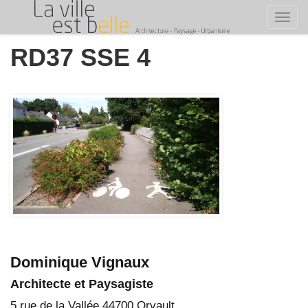
Toggl
Skip
RD37 SSE 4
to
content
Dominique Vignaux
Architecte et Paysagiste
5 rue de la Vallée 44700 Orvault