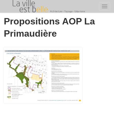
Toggl
Skip
Propositions AOP La
to
content
Primaudière