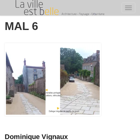
Toggl
Skip
MAL 6
to
content
Dominique Vignaux