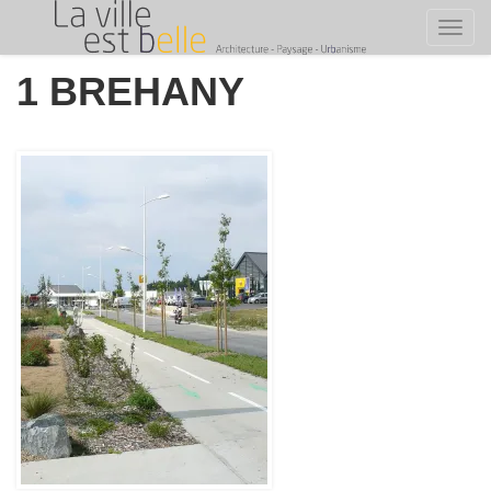
Toggl
Skip
1 BREHANY
to
content