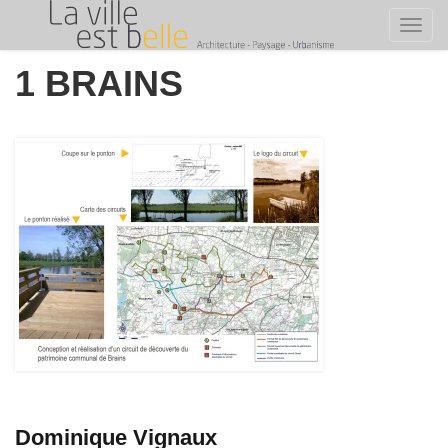
Toggl
Skip
1 BRAINS
to
content
Dominique Vignaux