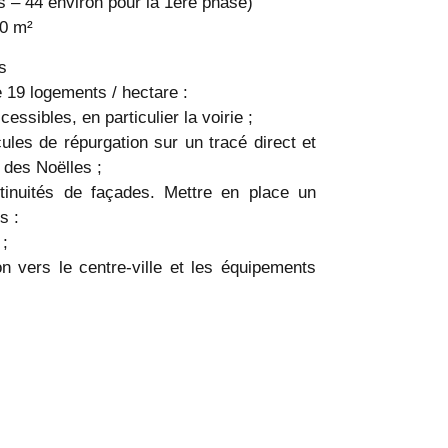
 – 44 environ pour la 1ère phase)
00 m²
s
 19 logements / hectare :
essibles, en particulier la voirie ;
icules de répurgation sur un tracé direct et
 des Noëlles ;
tinuités de façades. Mettre en place un
s :
 ;
ion vers le centre-ville et les équipements